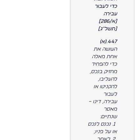
כדי לעבור
עבירה
[א/286]
[תשל"ג]
447.(א)
העושה את
אחת מאלה
כדי להפחיד
מחזיק בנכס,
להעליבו,
להקניטו או
לעבור
עבירה, דינו –
מאסר
שנתיים:
1. נכנס לנכס
או על פניו;
2. לאחר