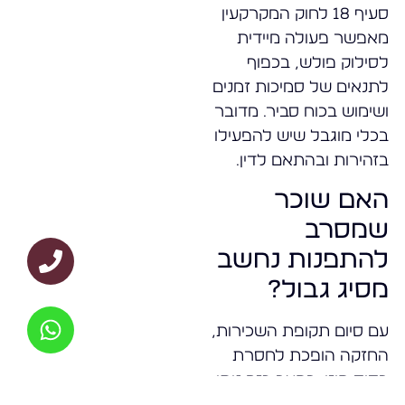
סעיף 18 לחוק המקרקעין
מאפשר פעולה מיידית
לסילוק פולש, בכפוף
לתנאים של סמיכות זמנים
ושימוש בכוח סביר. מדובר
בכלי מוגבל שיש להפעילו
בזהירות ובהתאם לדין.
האם שוכר
שמסרב
להתפנות נחשב
מסיג גבול?
עם סיום תקופת השכירות,
החזקה הופכת לחסרת
בסיס חוזי. במצב כזה ניתן
לנקוט תביעה לפינוי