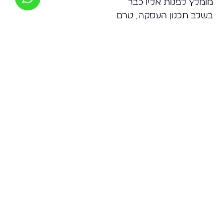
מומלץ לפנות אליו כבר
בשלב תכנון העסקה, טרם
חתימה, כדי לבחון את
ההשלכות ולבנות תכנון מס
מיטבי.
האם נדרש ידע
מיוחד לעסקאות
במגזר הקיבוצי?
בהחלט. עסקת מקרקעין
בקיבוץ דורשת הבנה
בסוגיות של שיוך, הרחבות,
ומעמד הזכויות של חברים
ויורשים.
מה כולל טיפול