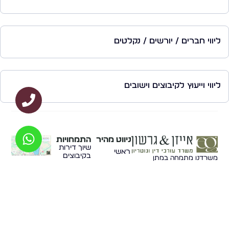
ליווי חברים / יורשים / נקלטים
ליווי וייעוץ לקיבוצים וישובים
ניווט מהיר
התמחויות
שיוך דירות
ראשי
בקיבוצים
משרדנו מתמחה במתן
על המשרד
שירותים משפטיים מקיפים,
הסגת גבול
תוך ליווי אישי ומקצועי
במקרקעין
שירותי
ללקוחות פרטיים, עסקים
המשרד
חלוקה
וארגונים. אנו מספקים ייעוץ
שוויונית
משפטי במגוון תחומים, כולל
מאמרים
באגודה
דיני מקרקעין, ירושות וצוואות,
שיתופית
דיני חוזים וליטיגציה מסחרית.
יצירת קשר