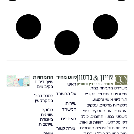
ניווט מהיר
התמחויות
שיוך דירות
ראשי
בקיבוצים
משרדנו מתמחה במתן
על המשרד
שירותים משפטיים מקיפים,
הסגת גבול
תוך ליווי אישי ומקצועי
במקרקעין
שירותי
ללקוחות פרטיים, עסקים
המשרד
חלוקה
וארגונים. אנו מספקים ייעוץ
שוויונית
משפטי במגוון תחומים, כולל
מאמרים
באגודה
דיני מקרקעין, ירושות וצוואות,
שיתופית
דיני חוזים וליטיגציה מסחרית.
יצירת קשר
צוואה
צוות המשרד כולל עורכי דין